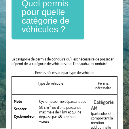
Quel permis
pour quelle
catégorie de
véhicules ?
La catégorie de permis de conduire qu'il est nécessaire de posséder
dépend de la catégorie de véhicules que l'on souhaite conduire.
Permis nécessaire par type de véhicule
Type de véhicule
Permis
nécessaire
Moto
Cyclomoteur ne dépassant pas
-
Catégorie
3
50 cm
, ou d'une puissance
AM
Scooter
maximale de 4
kW
et qui ne
(particuliers)
Cyclomoteur
dépasse pas 45 km/h de
comportant la
vitesse
mention
additionnelle