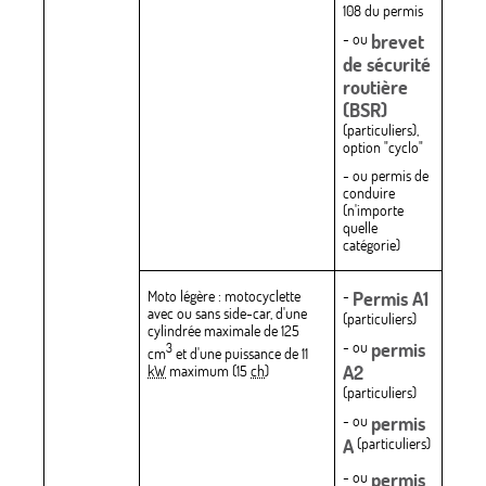
108 du permis
- ou
brevet
de sécurité
routière
(BSR)
(particuliers),
option "cyclo"
- ou permis de
conduire
(n'importe
quelle
catégorie)
Moto légère : motocyclette
-
Permis A1
avec ou sans side-car, d'une
(particuliers)
cylindrée maximale de 125
- ou
permis
3
cm
et d'une puissance de 11
A2
kW
maximum (15
ch
)
(particuliers)
- ou
permis
A
(particuliers)
- ou
permis