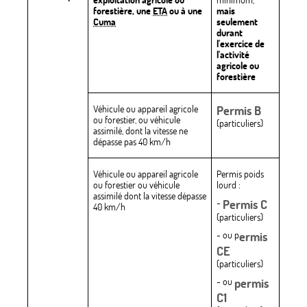
exploitation agricole ou
minimum,
forestière, une
ETA
ou à une
mais
Cuma
seulement
durant
l'exercice de
l'activité
agricole ou
forestière
Véhicule ou appareil agricole
Permis B
ou forestier, ou véhicule
(particuliers)
assimilé, dont la vitesse ne
dépasse pas 40 km/h
Véhicule ou appareil agricole
Permis poids
ou forestier ou véhicule
lourd :
assimilé dont la vitesse dépasse
-
Permis C
40 km/h
(particuliers)
- ou p
ermis
CE
(particuliers)
- ou
permis
C1