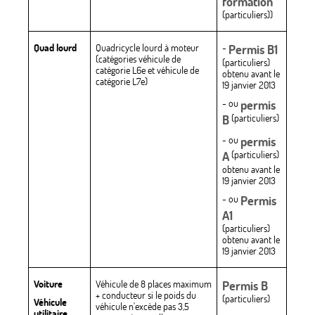
formation
(particuliers))
Quad lourd
Quadricycle lourd à moteur
-
Permis B1
(catégories véhicule de
(particuliers)
catégorie L6e et véhicule de
obtenu avant le
catégorie L7e)
19 janvier 2013
- ou
permis
B
(particuliers)
- ou
permis
A
(particuliers)
obtenu avant le
19 janvier 2013
- ou
Permis
A1
(particuliers)
obtenu avant le
19 janvier 2013
Voiture
Véhicule de 8 places maximum
Permis B
+ conducteur si le poids du
(particuliers)
Véhicule
véhicule n'excède pas 3,5
utilitaire