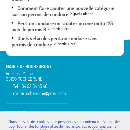
Comment faire ajouter une nouvelle catégorie
sur son permis de conduire ?
(particuliers)
Peut-on conduire un scooter ou une moto 125
avec le permis B ?
(particuliers)
Quels véhicules peut-on conduire sans
permis de conduire ?
(particuliers)
MAIRIE DE ROCHEBRUNE
Rue de la Mairie
05190 ROCHEBRUNE
Tél. : 04 92 54 45 46
mairie.rochebrune@gmail.com
HORAIRES
lundi : de 9h à 11h
Nous utilisons des cookies pour personnaliser le contenu et les publicités,
mardi : de 9h à 11h
pour fournir des fonctionnalités de médias sociaux et pour analyser le