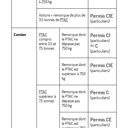
4 250 kg
Voiture + remorque de plus de
Permis C1E
3,5 tonnes de
PTAC
(particuliers)
Camion
PTAC
Remorque dont
Permis C1
compris
le PTAC ne
(particuliers)
entre 3,5 et
dépasse pas
ou
C
7,5 tonnes
750 kg
(particuliers)
Remorque dont
Permis C1E
le PTAC est
(particuliers)
supérieur à 750
kg
PTAC
Remorque dont
Permis C
supérieur à
le PTAC ne
(particuliers)
7,5 tonnes
dépasse pas
750 kg
Remorque dont
Permis CE
le PTAC est
(particuliers)