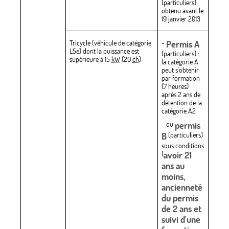
(particuliers)
obtenu avant le
19 janvier 2013
Tricycle (véhicule de catégorie
-
Permis A
L5e) dont la puissance est
(particuliers) :
supérieure à 15
kW
(20
ch
)
la catégorie A
peut s'obtenir
par formation
(7 heures)
après 2 ans de
détention de la
catégorie A2
- ou
permis
B
(particuliers)
sous conditions
(
avoir 21
ans au
moins,
ancienneté
du permis
de 2 ans et
suivi d'une