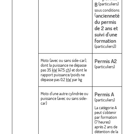
B
(particuliers)
sous conditions
(
ancienneté
du permis
de 2 ans et
suivi d'une
formation
(particuliers))
Moto (avec ou sans side-car),
Permis A2
dont la puissance ne dépasse
(particuliers)
pas 35
kW
(47,5
ch
) et dont le
rapport puissance/poids ne
dépasse pas 0,2
kW
par kg
Moto d'une autre cylindrée ou
Permis A
puissance (avec ou sans side-
(particuliers)
car)
La catégorie A
peut s'obtenir
par formation
(7 heures)
après 2 ans de
détention de la