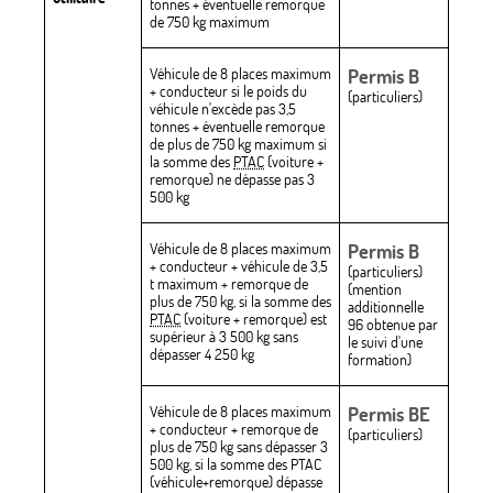
tonnes + éventuelle remorque
de 750 kg maximum
Véhicule de 8 places maximum
Permis B
+ conducteur si le poids du
(particuliers)
véhicule n'excède pas 3,5
tonnes + éventuelle remorque
de plus de 750 kg maximum si
la somme des
PTAC
(voiture +
remorque) ne dépasse pas 3
500 kg
Véhicule de 8 places maximum
Permis B
+ conducteur + véhicule de 3,5
(particuliers)
t maximum + remorque de
(mention
plus de 750 kg, si la somme des
additionnelle
PTAC
(voiture + remorque) est
96 obtenue par
supérieur à 3 500 kg sans
le suivi d'une
dépasser 4 250 kg
formation)
Véhicule de 8 places maximum
Permis BE
+ conducteur + remorque de
(particuliers)
plus de 750 kg sans dépasser 3
500 kg, si la somme des PTAC
(véhicule+remorque) dépasse