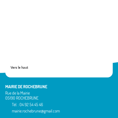
sentier
de
randon
permet
de
découv
la
commu
à
pied
ou
à
vélo.
Vers le haut
MAIRIE DE ROCHEBRUNE
Rue de la Mairie
05190 ROCHEBRUNE
Tél. : 04 92 54 45 46
mairie.rochebrune@gmail.com