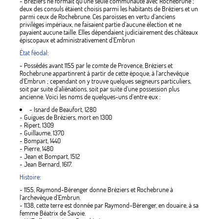
- Bréziers ne formait qu’une seule communauté avec Rochebrune ;
deux des consuls étaient choisis parmi les habitants de Bréziers et un
parmi ceux de Rochebrune. Ces paroisses en vertu d’anciens
privilèges impériaux, ne faisaient partie d’aucune élection et ne
payaient aucune taille. Elles dépendaient judiciairement des châteaux
épiscopaux et administrativement d’Embrun
État féodal:
- Possédés avant 1155 par le comte de Provence, Bréziers et
Rochebrune appartinrent à partir de cette époque, à l’archevêque
d’Embrun ; cependant on y trouve quelques seigneurs particuliers,
soit par suite d’aliénations, soit par suite d’une possession plus
ancienne. Voici les noms de quelques-uns d’entre eux :
- Isnard de Beaufort, 1280
- Guigues de Bréziers, mort en 1300
- Ripert, 1309
- Guillaume, 1370
- Bompart, 1440
- Pierre, 1480
- Jean et Bompart, 1512
- Jean Bernard, 1617.
Histoire:
- 1155, Raymond-Bérenger donne Bréziers et Rochebrune à
l’archevèque d’Embrun.
- 1138, cette terre est donnée par Raymond-Bérenger, en douaire, à sa
femme Béatrix de Savoie.