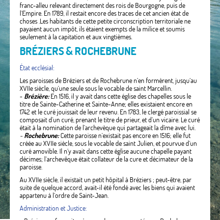
franc-alleu relevant directement des rois de Bourgogne, puis de
l’Empire. En 1789, il restait encore des traces de cet ancien état de
choses .Les habitants de cette petite circonscription territoriale ne
payaient aucun impôt, ils étaient exempts de la milice et soumis
seulement à la capitation et aux vingtièmes.
BRÉZIERS & ROCHEBRUNE
État ecclésial:
Les paroisses de Bréziers et de Rochebrune n’en formèrent, jusqu’au
XVIIe siècle, qu’une seule sous le vocable de saint Marcellin.
-
Brézière:
En 1516, il y avait dans cette église des chapelles sous le
titre de Sainte-Catherine et Sainte-Anne; elles existaient encore en
1742 et le curé jouissait de leur revenu. En 1783, le clergé paroissial se
composait d’un curé, prenant le titre de prieur, et d’un vicaire. Le curé
était à la nomination de l’archevèque qui partageait la dîme avec lui.
-
Rochebrune:
Cette paroisse n’existait pas encore en 1516; elle fut
créée au XVIIe siècle, sous le vocable de saint Julien, et pourvue d’un
curé amovible. Il n’y avait dans cette église aucune chapelle payant
décimes; l’archevêque était collateur de la cure et décimateur de la
paroisse.
Au XVIIe siècle, il existait un petit hôpital à Bréziers ; peut-être, par
suite de quelque accord, avait-il été fondé avec les biens qui avaient
appartenu à l’ordre de Saint-Jean.
Administration et Justice: