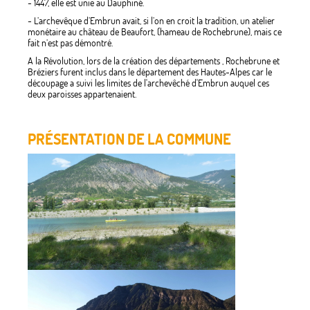
- 1447, elle est unie au Dauphiné.
- L’archevêque d’Embrun avait, si l’on en croit la tradition, un atelier
monétaire au château de Beaufort, (hameau de Rochebrune), mais ce
fait n’est pas démontré.
A la Révolution, lors de la création des départements , Rochebrune et
Bréziers furent inclus dans le département des Hautes-Alpes car le
découpage a suivi les limites de l'archevêché d'Embrun auquel ces
deux paroisses appartenaient.
PRÉSENTATION DE LA COMMUNE
La
commu
de
Roche
compta
177
habitan
en
2020.
A
644
m
d'altitu