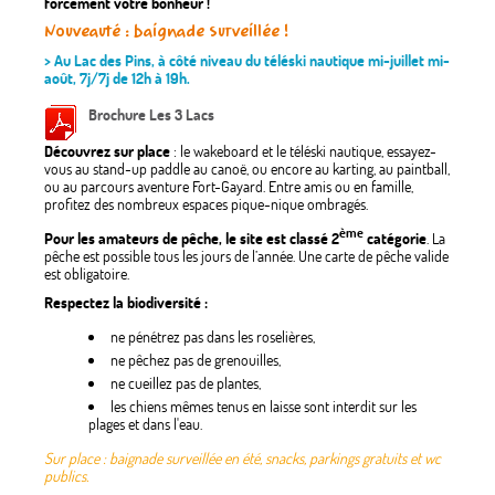
forcément votre bonheur !
Nouveauté : baignade surveillée !
> Au Lac des Pins, à côté niveau du téléski nautique mi-juillet mi-
août, 7j/7j de 12h à 19h.
Brochure Les 3 Lacs
Découvrez sur place
: le wakeboard et le téléski nautique, essayez-
vous au stand-up paddle au canoë, ou encore au karting, au paintball,
ou au parcours aventure Fort-Gayard. Entre amis ou en famille,
profitez des nombreux espaces pique-nique ombragés.
ème
Pour les amateurs de pêche, le site est classé 2
catégorie
. La
pêche est possible tous les jours de l’année. Une carte de pêche valide
est obligatoire.
Respectez la biodiversité :
ne pénétrez pas dans les roselières,
ne pêchez pas de grenouilles,
ne cueillez pas de plantes,
les chiens mêmes tenus en laisse sont interdit sur les
plages et dans l'eau.
Sur place : baignade surveillée en été, snacks, parkings gratuits et wc
publics.