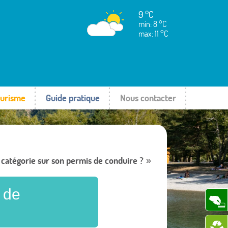
9 °C
min: 8 °C
max: 11 °C
urisme
Guide pratique
Nous contacter
catégorie sur son permis de conduire ?
»
 de