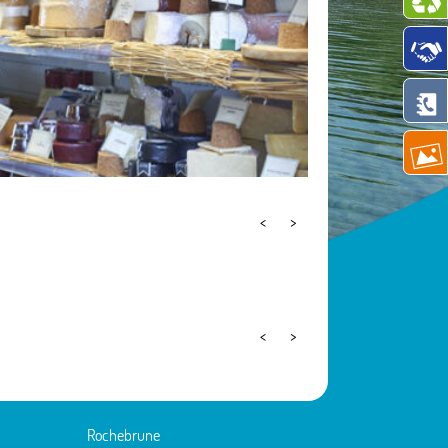
<
>
<
>
Rochebrune