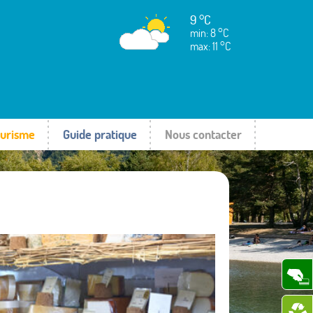
9 °C
min: 8 °C
max: 11 °C
urisme
Guide pratique
Nous contacter