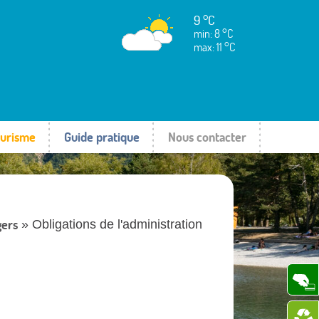
9 °C
min: 8 °C
max: 11 °C
urisme
Guide pratique
Nous contacter
gers
» Obligations de l'administration