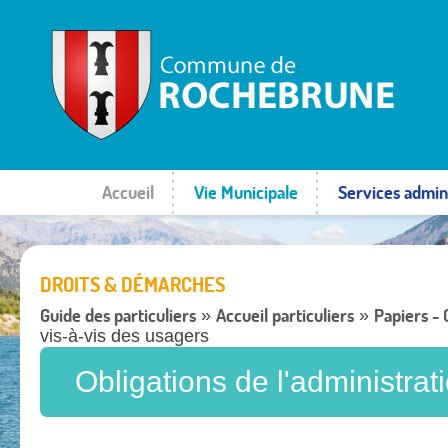
Accueil
Vie Municipale
Services admini
DROITS & DÉMARCHES
Guide des particuliers
Accueil particuliers
Papiers -
»
»
vis-à-vis des usagers
Obligations de l'administrat