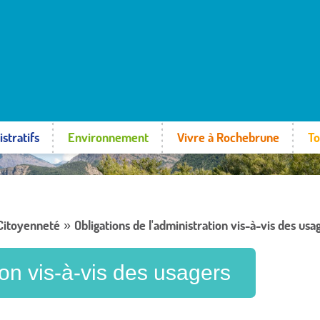
stratifs
Environnement
Vivre à Rochebrune
To
 Citoyenneté
Obligations de l'administration vis-à-vis des usa
»
ion vis-à-vis des usagers