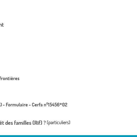
nt
frontières
n) - Formulaire - Cerfa n°15456*02
 des familles (Rif) ?
(particuliers)