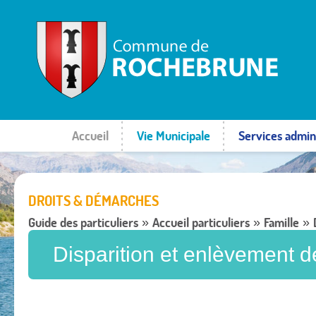
Accueil
Vie Municipale
Services admini
DROITS & DÉMARCHES
Guide des particuliers
Accueil particuliers
Famille
»
»
»
Disparition et enlèvement 