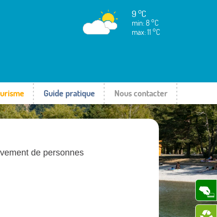
9 °C
min: 8 °C
max: 11 °C
urisme
Guide pratique
Nous contacter
lèvement de personnes