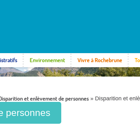
stratifs
Environnement
Vivre à Rochebrune
To
Disparition et enlèvement de personnes
» Disparition et en
de personnes