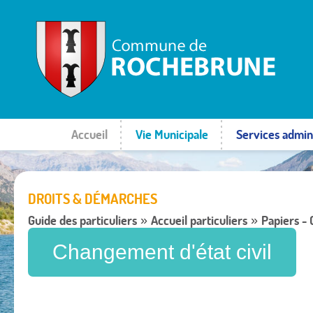
Accueil
Vie Municipale
Services admini
DROITS & DÉMARCHES
Guide des particuliers
Accueil particuliers
Papiers -
»
»
Changement d'état civil