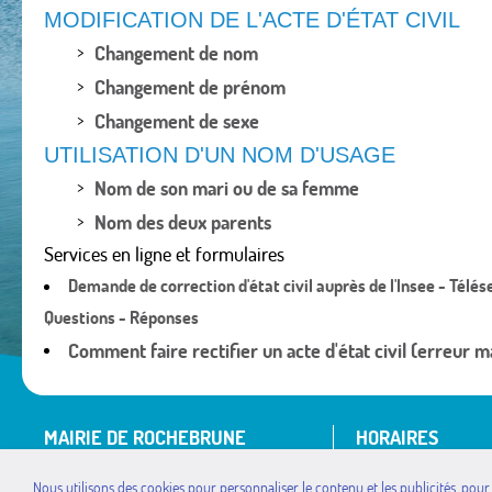
MODIFICATION DE L'ACTE D'ÉTAT CIVIL
Changement de nom
Changement de prénom
Changement de sexe
UTILISATION D'UN NOM D'USAGE
Nom de son mari ou de sa femme
Nom des deux parents
Services en ligne et formulaires
Demande de correction d'état civil auprès de l'Insee - Télés
Questions - Réponses
Comment faire rectifier un acte d'état civil (erreur ma
MAIRIE DE ROCHEBRUNE
HORAIRES
Rue de la Mairie
lundi : de 9h à 11h
Nous utilisons des cookies pour personnaliser le contenu et les publicités, pour
05190 ROCHEBRUNE
mardi : de 9h à 11h