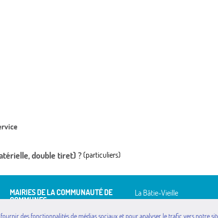
ervice
térielle, double tiret) ?
(particuliers)
MAIRIES DE LA COMMUNAUTÉ DE
La Bâtie-Vieille
COMMUNES
La Rochette
Avançon
Montgardin
 fournir des fonctionnalités de médias sociaux et pour analyser le trafic vers notre 