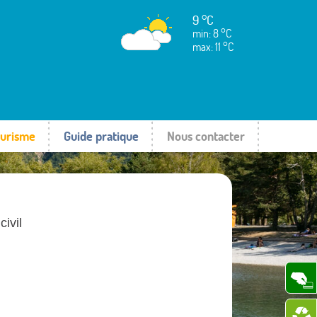
9 °C
min: 8 °C
max: 11 °C
urisme
Guide pratique
Nous contacter
ivil