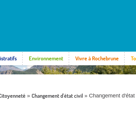
stratifs
Environnement
Vivre à Rochebrune
To
 Citoyenneté
Changement d'état civil
»
» Changement d'état c