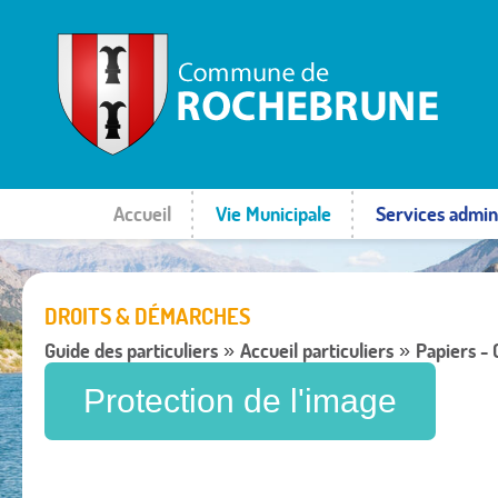
Accueil
Vie Municipale
Services admini
DROITS & DÉMARCHES
Guide des particuliers
Accueil particuliers
Papiers -
»
»
Protection de l'image