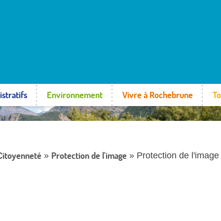
stratifs
Environnement
Vivre à Rochebrune
To
 Citoyenneté
Protection de l'image
»
» Protection de l'image