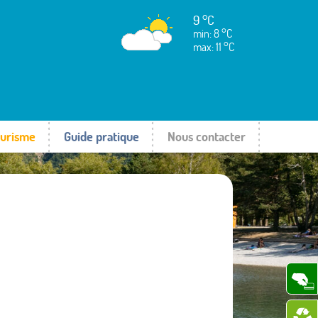
9 °C
min: 8 °C
max: 11 °C
urisme
Guide pratique
Nous contacter