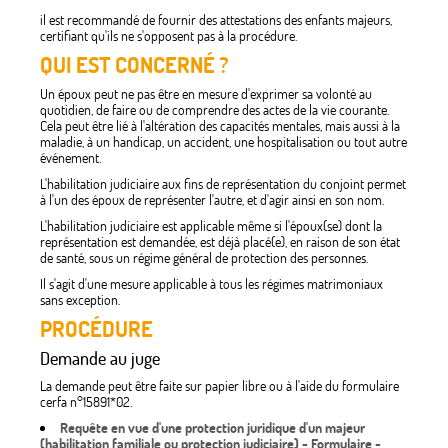
il est recommandé de fournir des attestations des enfants majeurs,
certifiant qu'ils ne s'opposent pas à la procédure.
QUI EST CONCERNÉ ?
Un époux peut ne pas être en mesure d'exprimer sa volonté au
quotidien, de faire ou de comprendre des actes de la vie courante.
Cela peut être lié à l'altération des capacités mentales, mais aussi à la
maladie, à un handicap, un accident, une hospitalisation ou tout autre
événement.
L'habilitation judiciaire aux fins de représentation du conjoint permet
à l'un des époux de représenter l'autre, et d'agir ainsi en son nom.
L'habilitation judiciaire est applicable même si l'époux(se) dont la
représentation est demandée, est déjà placé(e), en raison de son état
de santé, sous un régime général de protection des personnes.
Il s'agit d'une mesure applicable à tous les régimes matrimoniaux
sans exception.
PROCÉDURE
Demande au juge
La demande peut être faite sur papier libre ou à l'aide du formulaire
cerfa n°15891*02.
Requête en vue d'une protection juridique d'un majeur
(habilitation familiale ou protection judiciaire) - Formulaire -