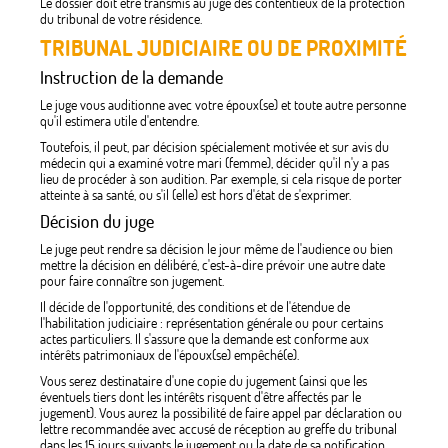
Le dossier doit être transmis au juge des contentieux de la protection
du tribunal de votre résidence.
TRIBUNAL JUDICIAIRE OU DE PROXIMITÉ
Instruction de la demande
Le juge vous auditionne avec votre époux(se) et toute autre personne
qu'il estimera utile d'entendre.
Toutefois, il peut, par décision spécialement motivée et sur avis du
médecin qui a examiné votre mari (femme), décider qu'il n'y a pas
lieu de procéder à son audition. Par exemple, si cela risque de porter
atteinte à sa santé, ou s'il (elle) est hors d'état de s'exprimer.
Décision du juge
Le juge peut rendre sa décision le jour même de l'audience ou bien
mettre la décision en délibéré, c'est-à-dire prévoir une autre date
pour faire connaître son jugement.
Il décide de l'opportunité, des conditions et de l'étendue de
l'habilitation judiciaire : représentation générale ou pour certains
actes particuliers. Il s'assure que la demande est conforme aux
intérêts patrimoniaux de l'époux(se) empêché(e).
Vous serez destinataire d'une copie du jugement (ainsi que les
éventuels tiers dont les intérêts risquent d'être affectés par le
jugement). Vous aurez la possibilité de faire appel par déclaration ou
lettre recommandée avec accusé de réception au greffe du tribunal
dans les 15 jours suivants le jugement ou la date de sa notification.