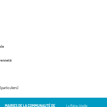
ale
oyenneté
(particuliers)
MAIRIES DE LA COMMUNAUTÉ DE
La Bâtie-Vieille