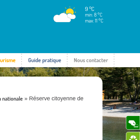
9 °C
min: 8 °C
max: 11 °C
urisme
Guide pratique
Nous contacter
 nationale
» Réserve citoyenne de