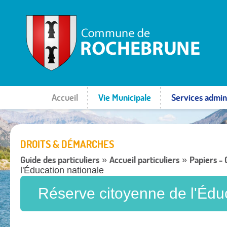
Accueil
Vie Municipale
Services admini
DROITS & DÉMARCHES
Guide des particuliers
Accueil particuliers
Papiers -
»
»
l'Éducation nationale
Réserve citoyenne de l'Édu