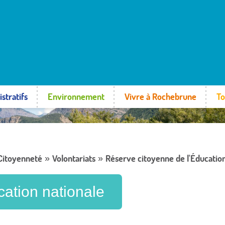
stratifs
Environnement
Vivre à Rochebrune
To
 Citoyenneté
Volontariats
Réserve citoyenne de l'Éducation
»
»
cation nationale