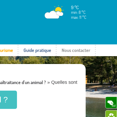
9 °C
min: 8 °C
max: 11 °C
urisme
Guide pratique
Nous contacter
altraitance d'un animal ?
» Quelles sont
l ?