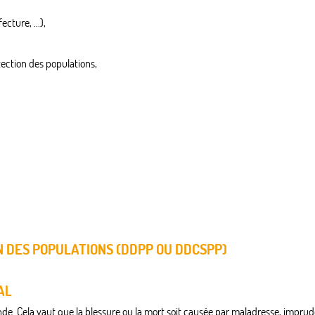
cture, ...),
tection des populations,
 DES POPULATIONS (DDPP OU DDCSPP)
AL
e. Cela vaut que la blessure ou la mort soit causée par maladresse, imprud