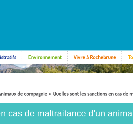
stratifs
Environnement
Vivre à Rochebrune
To
Animaux de compagnie
Quelles sont les sanctions en cas de m
»
en cas de maltraitance d'un anima