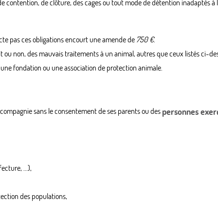
e, de contention, de clôture, des cages ou tout mode de détention inadaptés 
ecte pas ces obligations encourt une amende de
750 €
.
nt ou non, des mauvais traitements à un animal, autres que ceux listés ci-
 à une fondation ou une association de protection animale.
e compagnie sans le consentement de ses parents ou des
personnes exerç
cture, ...),
tection des populations,