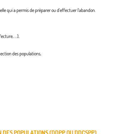
nelle qui a permis de préparer ou d'effectuer l'abandon.
cture, ...),
tection des populations,
 DES POPULATIONS (DDPP OU DDCSPP)