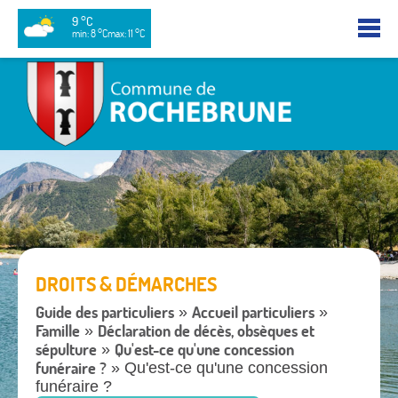
9 °C
min: 8 °C
max: 11 °C
DROITS & DÉMARCHES
Guide des particuliers
Accueil particuliers
»
»
Famille
Déclaration de décès, obsèques et
»
sépulture
Qu'est-ce qu'une concession
»
funéraire ?
» Qu'est-ce qu'une concession
funéraire ?