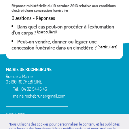
Réponse ministérielle du 10 octobre 2013 relative aux conditions
d'octroi d'une concession funéraire
Questions - Réponses
Dans quel cas peut-on procéder à l'exhumation
d'un corps ?
(particuliers)
Peut-on vendre, donner ou léguer une
concession funéraire dans un cimetière ?
(particuliers)
MAIRIE DE ROCHEBRUNE
Rue de la Mairie
05190 ROCHEBRUNE
Tél. : 04 92 54 45 46
mairie.rochebrune@gmail.com
HORAIRES
lundi : de 9h à 11h
Nous utilisons des cookies pour personnaliser le contenu et les publicités,
mardi : de 9h à 11h
pour fournir des fonctionnalités de médias sociaux et pour analyser le