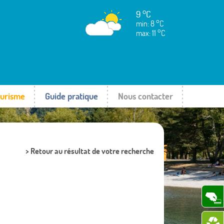
9 °C
min: 8 °C
max: 11 °C
urisme
Guide pratique
Nous contacter
> Retour au résultat de votre recherche