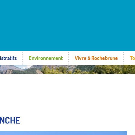
stratifs
Environnement
Vivre à Rochebrune
To
ANCHE